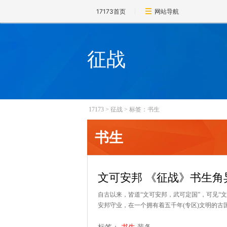
17173首页
网站导航
征战
17173
>
征战
>
标签：书生
书生
文可安邦 《征战》书生角
自古以来，皆道“文可安邦，武可定国”，可见“
安邦守业，在一个拥有着五千年(专区)文明的古国