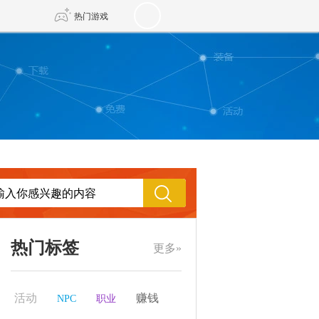
热门游戏
DNF
传奇4
剑网3旗舰版
新天龙八部
自由
诛仙世界
新仙侠5
热门标签
更多»
活动
赚钱
NPC
职业