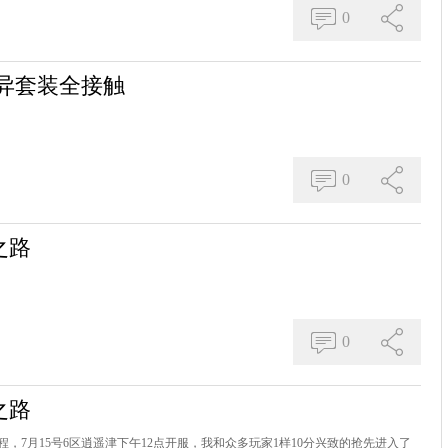
0
异套装全接触
0
之路
0
之路
，7月15号6区逍遥津下午12点开服，我和众多玩家1样10分兴致的抢先进入了