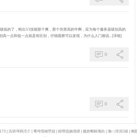
算级低的了，刚出5/1技能那个爽，那个伤害高的牛啊，应为每个服务器级别高的
高一点和低一点就是有区别，仔细观察可以发现，为什么人门都说...
[详细]
0
0
173
|
浜烘墠鎷涜仒
|
骞垮憡鏈嶅姟
|
鍟嗗姟娲借皥
|
鑱旂郴鏂瑰紡
|
瀹㈡湇涓績
|
缃