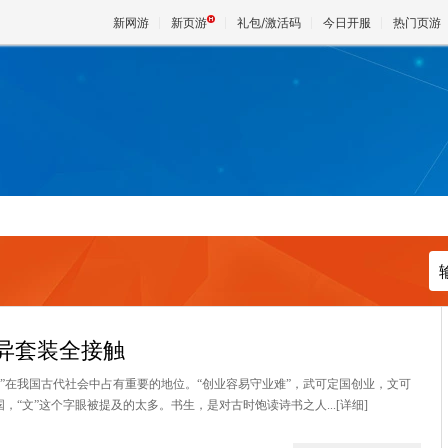
新网游
新页游
礼包/激活码
今日开服
热门页游
魔兽
天堂
王权与
异套装全接触
文”在我国古代社会中占有重要的地位。“创业容易守业难”，武可定国创业，文可
，“文”这个字眼被提及的太多。书生，是对古时饱读诗书之人...
[详细]