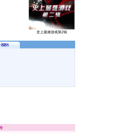
史上最难游戏第2辑
BBS
片