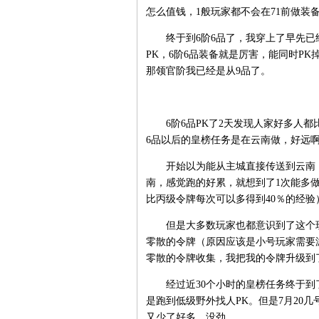
怎么值钱，1般玩家都不会在71前做装备
终于到6阶6品了，我穿上了早先已经
PK，6阶6品装备就是厉害，能同时PK
那领官阶我已经是从9品了。
6阶6品PK了2天发现人家好多人都
6品以后的皇榜任务是在云南做，好远
开始以为能从主城直接传送到云南，
南，感觉跑的好累，就想到了1次能多
比丙级令牌每次可以多得到40％的经
但是大多数玩家也都意识到了这个现
零散的令牌（原因应该是小号玩家需要
零散的令牌收集，我把我的令牌升级到
经过近30个小时的皇榜任务终于到了7
是跑到低级野外找人PK。但是7月20
又少了好多，没劲。