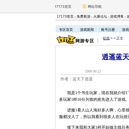
17173首页
网站导航
17173首页
-
免费新游
-
火爆论坛
-
游戏博客
-
专区首页
游戏新闻
账号注册
游戏
征战
>
> 正文
逍遥蓝
2008-08-2
作者：蓝天下逍遥
我是1个书生玩家，现在我就介绍1下我
多玩家1样10分兴致的抢先进入了游戏
进服1看人山人海好多人啊，心里很高
服都没人了，所以我看到很多人在玩很
接下来我和大家1样开始做主线任务