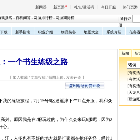
新网游
新页游
礼包/激活码
今日开服
热门页游
游戏播客
-
百科问答
-
网游排行榜
-
网游期待榜
|
通行证
册
下载
新手指南
职业介绍
物品装备
地图大全
系统介绍
任务
魔兽
新闻
新
天堂
天：一个书生练级之路
[
有奖活
王权与
2 【
加入收藏
/
文章投稿
/
截图上传
/
发表评论
】
[
有奖活
[
有奖活
[
天龙八
[
新游账
的练级旅程，7月15号6区逍遥津下午12点开服，我和众
。
兴。原因我是在2服玩过的，为什么会来玩6服呢，因为2
开心。
，汗，人多也有不好的地方就是打家都在抢任务怪，经过1