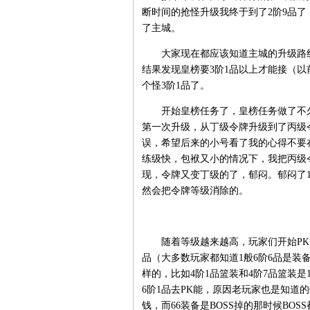
断时间的抢怪升级我终于到了2阶9品
了主城。
大家现在都应该知道主城的升级路线
结果发现皇榜要3阶1品以上才能接（
个怪3阶1品了。
开始皇榜任务了，皇榜任务做了不久
第一次升级，从丁级令牌升级到了丙级
误，希望后来的小号看了我的心得不要
练级快，包袱又小的情况下，我把丙级
现，令牌又变丁级的了，郁闷。郁闷了
然会把令牌等级消除的。
随着等级越来越高，玩家们开始PK了
品（大多数玩家都知道1般6阶6品是装
样的，比如4阶1品篮装和4阶7品篮装是
6阶1品去PK能，原因老玩家也是知道
钱，而66装备是BOSS掉的那时候BOS