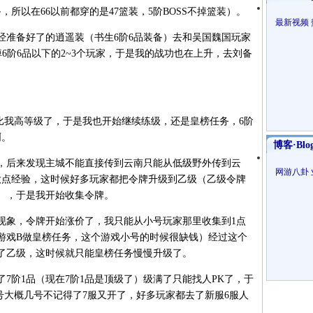
，所以在66以前都穿的是47篮装，5阶BOSS不掉篮装）。
最新视频
准备好了的逍遥装（书生6阶6品装备）去和吴国魏国玩家
掉6阶6品以下的2~3个玩家，于是我的战功也在上升，去刘备
比我高等级了，于是我也开始继续练级，还是皇榜任务，6阶
啊。
博客·Blo
后来发现主城不能直接传到云南只能从低级野外传到云
网游八卦
做点经验，这时候好多玩家都把令牌升级到乙级（乙级令牌
验），于是我开始收集令牌。
象，令牌开始涨价了，我只能从小号玩家那里收集到1点
游戏B做皇榜任务，这个游戏小号的时候很缺钱）经过这个
了乙级，这时候就只能皇榜任务慢慢升级了。
阶1品（现在7阶1品是顶级了）级满了只能找人PK了，于
几号大概几号不记得了7服又开了，好多玩家都去了新服6服人