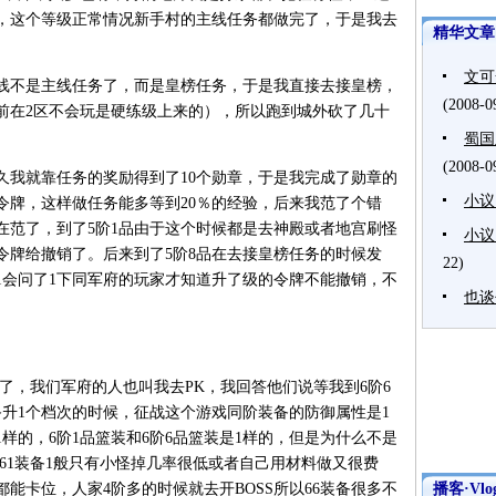
了，这个等级正常情况新手村的主线任务都做完了，于是我去
精华文章
文可
不是主线任务了，而是皇榜任务，于是我直接去接皇榜，
(2008-0
以前在2区不会玩是硬练级上来的），所以跑到城外砍了几十
蜀国
(2008-0
我就靠任务的奖励得到了10个勋章，于是我完成了勋章的
小议
令牌，这样做任务能多等到20％的经验，后来我范了个错
在范了，到了5阶1品由于这个时候都是去神殿或者地宫刷怪
小议
令牌给撤销了。后来到了5阶8品在去接皇榜任务的时候发
22)
1会问了1下同军府的玩家才知道升了级的令牌不能撤销，不
也谈
，我们军府的人也叫我去PK，我回答他们说等我到6阶6
备升1个档次的时候，征战这个游戏同阶装备的防御属性是1
1样的，6阶1品篮装和6阶6品篮装是1样的，但是为什么不是
的61装备1般只有小怪掉几率很低或者自己用材料做又很费
S都能卡位，人家4阶多的时候就去开BOSS所以66装备很多不
播客·Vlo