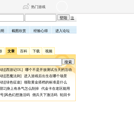
热门游戏
注
说明
截图欣赏
经验心得
进入论坛
DNF
传奇4
游
文章
百科
下载
视频
剑网3旗舰版
新天龙八部
动
][
西游记OL
]
哪个不是开放测试当天的活动
自由
诛仙世界
仙剑世界
动
][
恶魔法则
]
进入游戏后出生在哪个场景
动
][
绿色征途
]
领取黄金搭档的标准是什么
部2
]
身上有杀气怎么削掉
代金卡在老区能用
号
]
风色幻想激活码
佣兵天下激活码
轮回卡