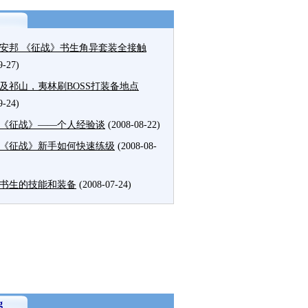
安邦 《征战》书生角异套装全接触
9-27)
及祁山，夷林刷BOSS打装备地点
9-24)
《征战》——个人经验谈
(2008-08-22)
《征战》新手如何快速练级
(2008-08-
书生的技能和装备
(2008-07-24)
g