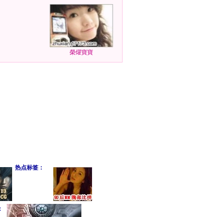
榮燿寶寶
热点标签：
：