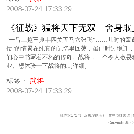
2008-07-24 17:33:29
《征战》猛将天下无双 舍身取
“一吕二赵三典韦四关五马六张飞”……儿时的童
仗”的情景在纯真的记忆里回荡，虽已时过境迁
们心中书写着不朽的传奇。战将，一个令人敬畏
业。想体验一下战将的...
[详细]
标签：
武将
2008-07-24 17:33:29
鍏充簬17173
|
浜烘墠鎷涜仒
|
骞垮憡鏈嶅姟
|
Copyright 漏 200