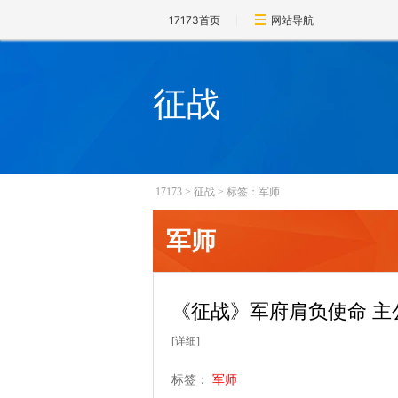
17173首页
网站导航
征战
17173
>
征战
>
标签：军师
军师
《征战》军府肩负使命 主
[详细]
标签：
军师