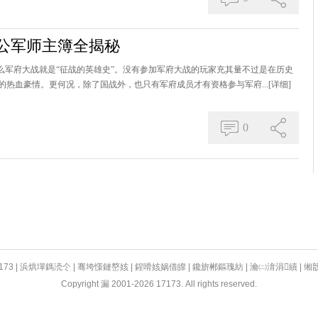
公军师主簿全揭秘
么军府大战就是“征战的英雄史”。没有参加军府大战的玩家充其量不过是在历史
热血豪情。更何况，除了国战外，也只有军府成员才有资格参与军府...
[详细]
0
173
|
浜烘墠鎷涜仒
|
骞垮憡鏈嶅姟
|
鍟嗗姟娲借皥
|
鑱旂郴鏂瑰紡
|
瀹㈡湇涓績
|
缃
Copyright 漏 2001-2026 17173. All rights reserved.