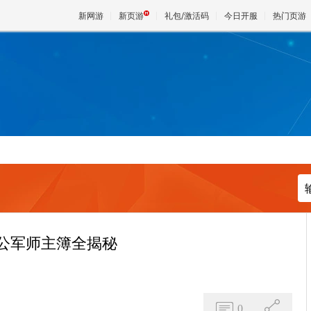
新网游
新页游
礼包/激活码
今日开服
热门页游
魔兽
天堂
王权与
公军师主簿全揭秘
0