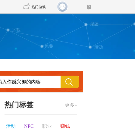
热门游戏
DNF
传奇4
剑网3旗舰版
新天龙八部
自由
诛仙世界
新仙侠5
热门标签
更多»
活动
NPC
职业
赚钱