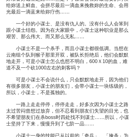
给妳送上鲜血、会拼尽最后一滴血来挽救妳的生命、会用
光最后一滴蓝来给妳疗伤……
一个好的小谋士、是没有仇人的。没有什么人会笨到
跟小谋士结怨。因为在大家眼中，小谋士这种职业是那么
艰苦、那么伟大、而又那么无私……
小谋士不是一个杀手，而且小谋士都很低调。当想在
云南组个队到猴子那里开双，被队长拒绝后，他们会默默
地走开，可是小谋士怎么也想不明白，600Ｘ10的血，难
道不及一个砍1000左右的刺客吗？
可是小谋士不会说什么，只会默默地走开，因为他们
有很多朋友，小谋士的朋友们，会带小谋士一块练级的，
所以，小谋士，不是孤独的。
一路上走走停停，停停走走，好多次因为小谋士之路
太过苦闷曾想过放弃，但不忍看到朋友们失望的目光，也
不希望朋友们在杀boss时四处找不到谋士……所以，小谋
士坚持了下来，慢慢升到了七阶一品……
小谋士一身的技能已从以前的「奇兵」、「掩杀」为