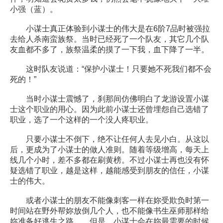
小强（蓝）。
小谋士真正体验到小谋士的伟大是在6阶7品时被强拉
去给人杀南蛮族祭。当时已经死了一个队友，其它几个队
友血都不多了，族祭温柔的摸了一下我，血下降了一半。
这时队友说道：“保护小谋士！只要她不死我们都不会
死的！”
当时小谋士震憾了，刹那间仿佛明白了龙游设置小谋
士这个职业的用心。因为此前小谋士还曾埋怨自己选错了
职业，选了一个这样的一个没人疼职业。
只要小谋士不倒下，绝不让任何人去见小白。从这以
后，更成为了小谋士的做人准则。随着等级增高，每天上
线几个小时，差不多都在刷黄榜。不过小谋士再也没有怀
疑选错了职业，越是这样，越能感受到朋友的信任，小谋
士的伟大。
或者小谋士的朋友不能像刺客一样在妳受欺负时第一
时间站在野外帮妳放倒几个人，也不能像书生巫师那样给
妳准备好逃生之路……但是，小谋士会在妳最需要的时候