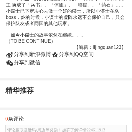
主 换成了「兵书」、「体恤」、「增援」、「药石」……
小谋士已下定决心去做一个好的谋士，所以小谋士在杀
boss，pk的时候，小谋士的虚阵永远不会保护自己，只会
保护队友或者同国的其他玩家。
如今小谋士的故事依然在继续。。。
（TO BE CONTINUE）
【编辑：lijingquan123】
t
z
分享到新浪微博
分享到QQ空间
w
分享到微信
精华推荐
0
条评论
评论赢取激活码/周边等奖励！加群了解详情224611913