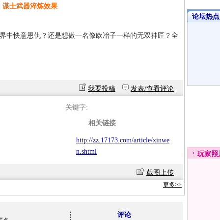
谋士武器淬炼效果
论坛热点·
中快意恩仇？还是想做一名像欧冶子一样的无双神匠？全
我要投稿
发表/查看评论
关键字:
相关链接
http://zz.17173.com/article/xinwe
n.shtml
玩家
照
截图上传
更多>>
评论