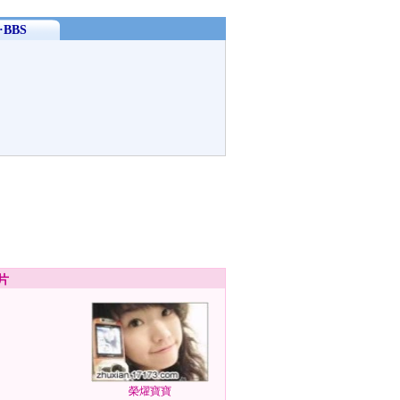
BBS
片
榮燿寶寶