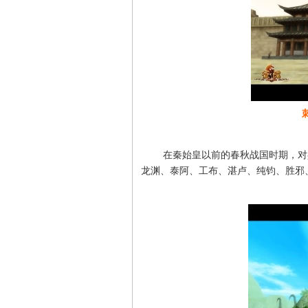
在秦始皇以前的春秋战国时期，对兵
龙渊、泰阿、工布、湛卢、纯钧、胜邪