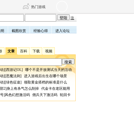
热门游戏
注
说明
截图欣赏
经验心得
进入论坛
DNF
传奇4
游
文章
百科
下载
视频
剑网3旗舰版
新天龙八部
动
][
西游记OL
]
哪个不是开放测试当天的活动
自由
诛仙世界
仙剑世界
动
][
恶魔法则
]
进入游戏后出生在哪个场景
动
][
绿色征途
]
领取黄金搭档的标准是什么
部2
]
身上有杀气怎么削掉
代金卡在老区能用
号
]
风色幻想激活码
佣兵天下激活码
轮回卡