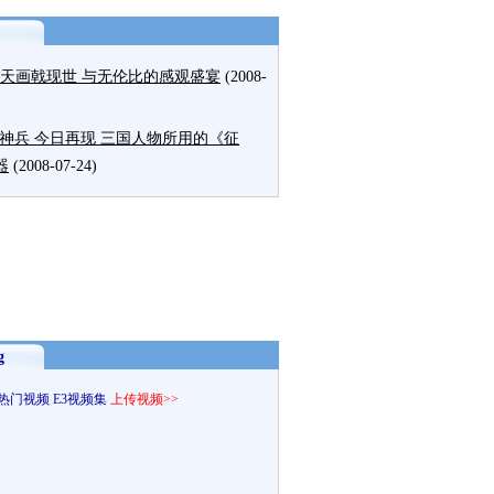
方天画戟现世 与无伦比的感观盛宴
(2008-
神兵 今日再现 三国人物所用的《征
器
(2008-07-24)
g
热门视频
E3视频集
上传视频>>