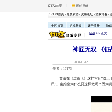
17173首页
网站导航
17173首页
-
免费新游
-
火爆论坛
-
游戏博客
-
专区首页
游戏新闻
账号注册
游戏
征战
>
> 正文
神匠无双 《
2008-11-1
作者：17173
贾谊在《过秦论》这样写到“收天下
民”。秦始皇为什么要这样做呢？因为