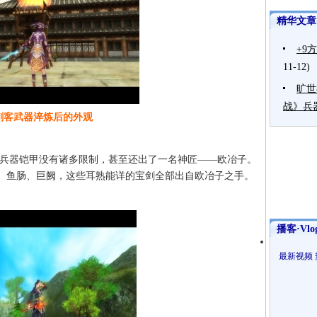
精华文章
+9
11-12)
旷世
战》兵
刺客武器淬炼后的外观
器铠甲没有诸多限制，甚至还出了一名神匠——欧冶子。
、鱼肠、巨阙，这些耳熟能详的宝剑全部出自欧冶子之手。
播客·Vlo
最新视频