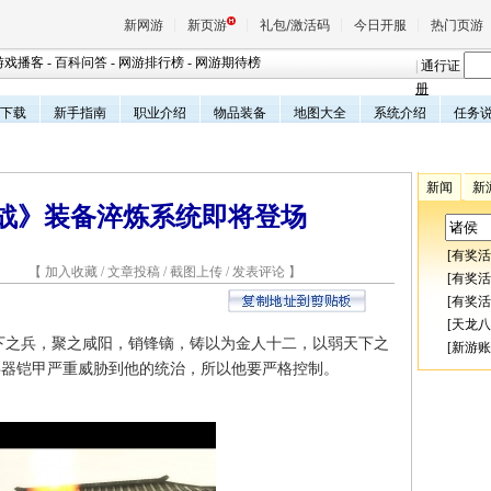
新网游
新页游
礼包/激活码
今日开服
热门页游
游戏播客
-
百科问答
-
网游排行榜
-
网游期待榜
|
通行证
册
下载
新手指南
职业介绍
物品装备
地图大全
系统介绍
任务
魔兽
新闻
新
天堂
征战》装备淬炼系统即将登场
[
有奖活
王权与
2 【
加入收藏
/
文章投稿
/
截图上传
/
发表评论
】
[
有奖活
[
有奖活
[
天龙八
之兵，聚之咸阳，销锋镝，铸以为金人十二，以弱天下之
[
新游账
兵器铠甲严重威胁到他的统治，所以他要严格控制。