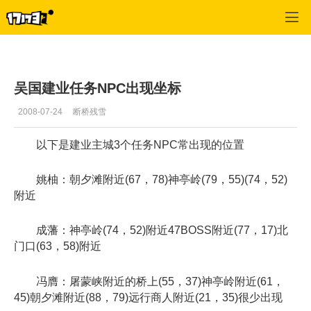
征战
>
经验心得
>
正文
吴国建业任务NPC出现坐标
2008-07-24
断桥残雪
以下是建业主城3个任务NPC常出现的位置
姚柚：朝夕滩附近(67，78)神亭岭(79，55)(74，52)
附近
成藩：神亭岭(74，52)附近47BOSS附近(77，17)北
门口(63，58)附近
冯膺：屠蒙峡附近的桥上(55，37)神亭岭附近(61，
45)朝夕滩附近(88，79)远行商人附近(21，35)很少出现