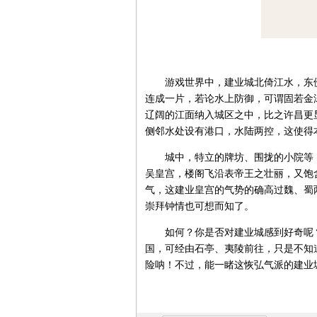
游戏世界中，建业城北倚江水，东傍
连成一片，若论水上防御，可谓固若金
辽阔的江面纳入城区之中，比之许昌更
侧邻水处设有港口，水陆两控，这使得
城中，特立的牌坊、围拢的小院等，
吴皇宫，楼阁飞沿表帝王之壮丽，又饱
气，这建业皇宫的气势的确高过魏、蜀
崇拜钟情也可想而知了。
如何？你是否对建业城感到好奇呢？
国，可经由石亭、夷陵前往，只是不知
险呐！不过，能一睹这恢弘气派的建业