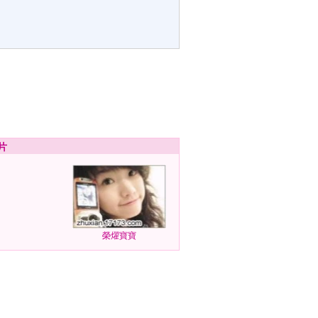
片
榮燿寶寶