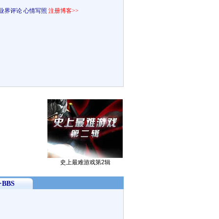
业界评论
心情写照
注册博客>>
史上最难游戏第2辑
BBS