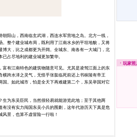
朝阳山，西南临玄武湖，西连水军营地之岛。北方一线，
汤。整个建业城布局，既利用了江南水乡的平坦地貌，又将
显博大，比之成都更为开阔。全城东、南各有一大城门，北
本已占尽地利的建业城更加繁华。
玩家
照
富有江南特色的建筑物随意可见。尤其是凌驾江面上的东
含横跨水泽之灵气，无怪乎张肱临死前还上书秣陵有帝王
两国。如此城市，怕是全天下再难建第二个，东吴举国对它
生为东吴臣民，当然很轻易就能游览此地；至于其他两
道有没有实力闯国东吴小兵的围剿，这年代游历天下真是危
城风景，也算不虚冒险一行啦！