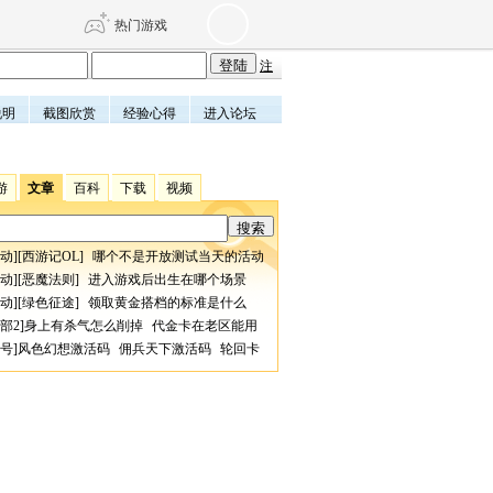
热门游戏
注
说明
截图欣赏
经验心得
进入论坛
DNF
传奇4
游
文章
百科
下载
视频
剑网3旗舰版
新天龙八部
动
][
西游记OL
]
哪个不是开放测试当天的活动
自由
诛仙世界
仙剑世界
动
][
恶魔法则
]
进入游戏后出生在哪个场景
动
][
绿色征途
]
领取黄金搭档的标准是什么
部2
]
身上有杀气怎么削掉
代金卡在老区能用
号
]
风色幻想激活码
佣兵天下激活码
轮回卡