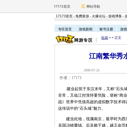
17173首页
网站导航
17173首页
-
免费新游
-
火爆论坛
-
游戏博客
-
专区首页
游戏新闻
账号注册
游戏
征战
>
> 正文
江南繁华秀
2008-07-2
作者：17173
建业起筑于东汉末年，又称“石头城”
非常，又临江控淮恃要凭险，堪称“商业
战》世界中凭借高超的虚拟数字技术得
这传说中的“石头城”魅力。
建业此地，现属南京，最早时为西周
吴国冶铸重镇。后吴败于越，越王命范